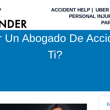
ACCIDENT HELP |
UBER 
PERSONAL INJUR
PAR
 Un Abogado De Accid
Ti?
P