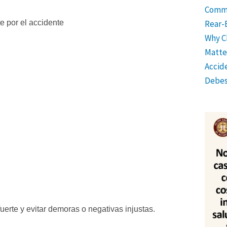
Comm
e por el accidente
Rear-
Why C
Matter
Accid
Debes
uerte y evitar demoras o negativas injustas.