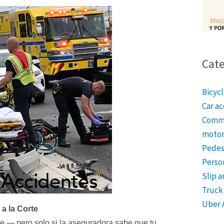
Cate
Bicyc
Car a
Comme
motor
Pedes
Person
Slip a
Truck
Uber 
a la Corte
te — pero solo si la aseguradora sabe que tu