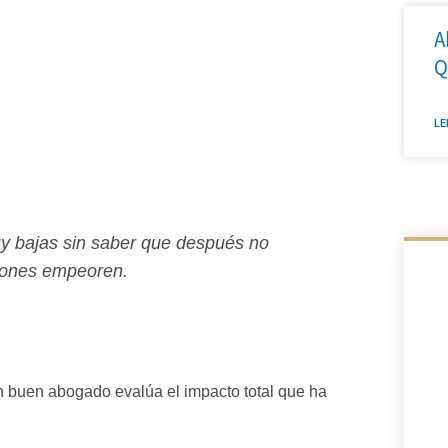
A
Q
LE
 bajas sin saber que después no
iones empeoren.
n buen abogado evalúa el impacto total que ha