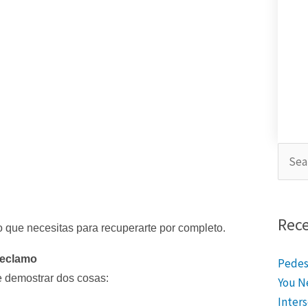
Searc
for:
Rece
o que necesitas para recuperarte por completo.
Reclamo
Pedest
e demostrar dos cosas:
You N
Inters