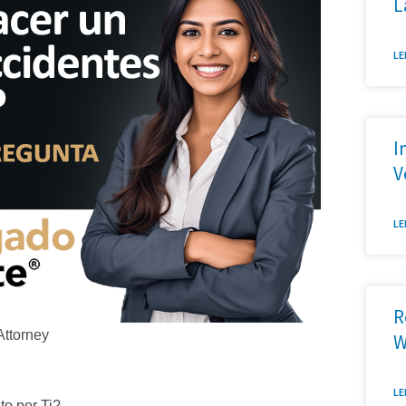
L
LE
I
V
LE
R
Attorney
W
LE
o por Ti?