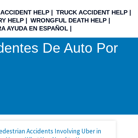
ACCIDENT HELP |
TRUCK ACCIDENT HELP |
Y HELP |
WRONGFUL DEATH HELP |
A AYUDA EN ESPAÑOL |
entes De Auto Por
edestrian Accidents Involving Uber in