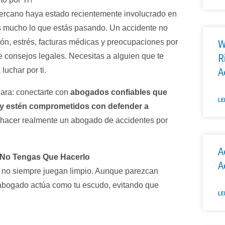
 cercano haya estado recientemente involucrado en
 mucho lo que estás pasando. Un accidente no
W
ión, estrés, facturas médicas y preocupaciones por
R
 consejos legales. Necesitas a alguien que te
A
luchar por ti.
lara: conectarte con
abogados confiables que
LE
 y estén comprometidos con defender a
 hacer realmente un abogado de accidentes por
A
 No Tengas Que Hacerlo
A
 no siempre juegan limpio. Aunque parezcan
 abogado actúa como tu escudo, evitando que
LE