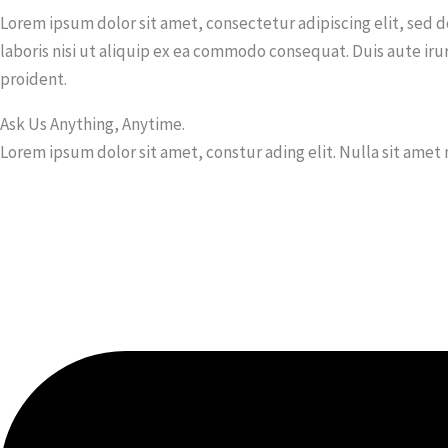
Lorem ipsum dolor sit amet, consectetur adipiscing elit, sed
laboris nisi ut aliquip ex ea commodo consequat. Duis aute irur
proident.
Ask Us Anything, Anytime.
Lorem ipsum dolor sit amet, constur ading elit. Nulla sit amet m