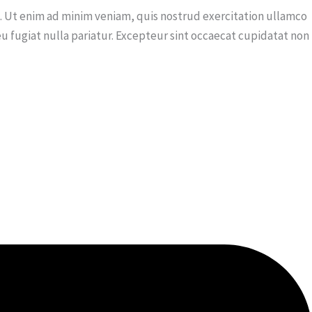
a. Ut enim ad minim veniam, quis nostrud exercitation ullamco
eu fugiat nulla pariatur. Excepteur sint occaecat cupidatat non