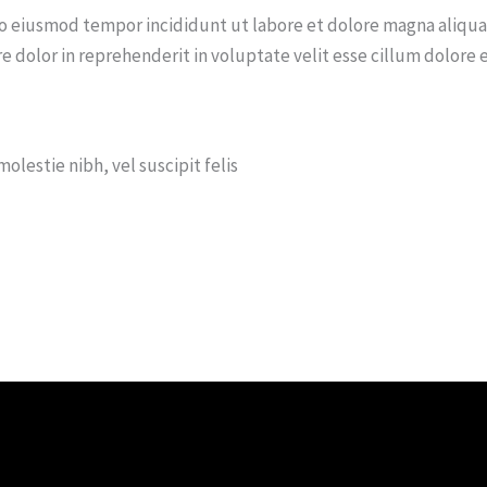
 do eiusmod tempor incididunt ut labore et dolore magna aliqu
e dolor in reprehenderit in voluptate velit esse cillum dolore 
olestie nibh, vel suscipit felis