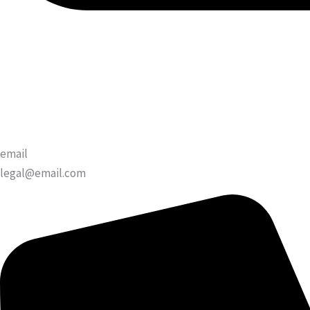
email
legal@email.com